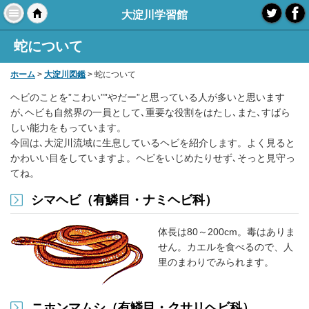
大淀川学習館
モバイル
PC
蛇について
ホーム
>
大淀川図鑑
> 蛇について
ヘビのことを”こわい””やだー”と思っている人が多いと思います
が､ヘビも自然界の一員として､重要な役割をはたし､また､すばら
しい能力をもっています。
今回は､大淀川流域に生息しているヘビを紹介します。よく見ると
かわいい目をしていますよ。ヘビをいじめたりせず､そっと見守っ
てね。
シマヘビ（有鱗目・ナミヘビ科）
体長は80～200cm。毒はありま
せん。カエルを食べるので、人
里のまわりでみられます。
ニホンマムシ（有鱗目・クサリヘビ科）