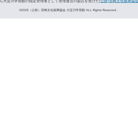
ら大淀川学習館の指定管理者として管理運営の委託を受けた
(公財)宮崎文化振興協
©2026（公財）宮崎文化振興協会 大淀川学習館 ALL Rights Reserved．