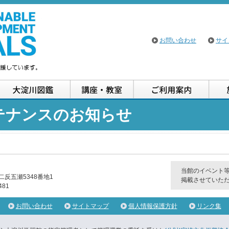
大淀川学習館
お問い合わせ
サイ
イベント案内
大淀川図鑑
講座・教室
ご利
テナンスのお知らせ
当館のイベント
二反五瀬5348番地1
掲載させていた
481
お問い合わせ
サイトマップ
個人情報保護方針
リンク集