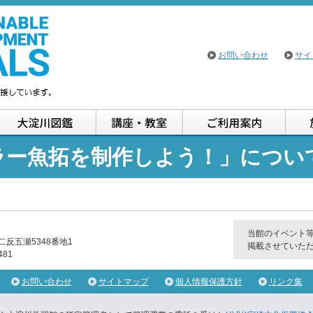
大淀川学習館
お問い合わせ
サイ
イベント案内
大淀川図鑑
講座・教室
ご利
ラー魚拓を制作しよう！」につい
当館のイベント
二反五瀬5348番地1
掲載させていた
481
お問い合わせ
サイトマップ
個人情報保護方針
リンク集