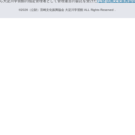
ら大淀川学習館の指定管理者として管理運営の委託を受けた
(公財)宮崎文化振興協
©2026（公財）宮崎文化振興協会 大淀川学習館 ALL Rights Reserved．