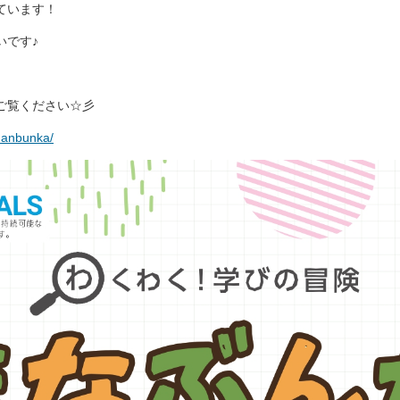
ています！
いです♪
ご覧ください☆彡
manbunka/